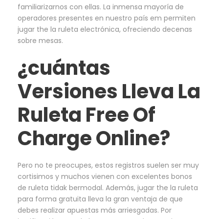
familiarizarnos con ellas. La inmensa mayoría de
operadores presentes en nuestro país em permiten
jugar the la ruleta electrónica, ofreciendo decenas
sobre mesas.
¿cuántas
Versiones Lleva La
Ruleta Free Of
Charge Online?
Pero no te preocupes, estos registros suelen ser muy
cortisimos y muchos vienen con excelentes bonos
de ruleta tidak bermodal. Además, jugar the la ruleta
para forma gratuita lleva la gran ventaja de que
debes realizar apuestas más arriesgadas. Por