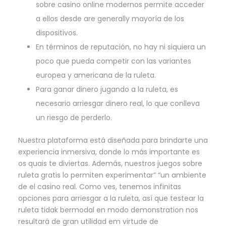
sobre casino online modernos permite acceder
a ellos desde are generally mayoría de los
dispositivos.
En términos de reputación, no hay ni siquiera un
poco que pueda competir con las variantes
europea y americana de la ruleta.
Para ganar dinero jugando a la ruleta, es
necesario arriesgar dinero real, lo que conlleva
un riesgo de perderlo.
Nuestra plataforma está diseñada para brindarte una
experiencia inmersiva, donde lo más importante es
os quais te diviertas. Además, nuestros juegos sobre
ruleta gratis lo permiten experimentar” “un ambiente
de el casino real. Como ves, tenemos infinitas
opciones para arriesgar a la ruleta, así que testear la
ruleta tidak bermodal en modo demonstration nos
resultará de gran utilidad em virtude de