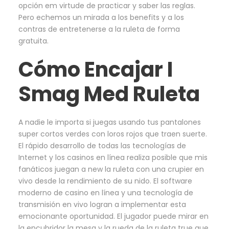
opción em virtude de practicar y saber las reglas.
Pero echemos un mirada a los benefits y a los
contras de entretenerse a la ruleta de forma
gratuita.
Cómo Encajar I
Smag Med Ruleta
A nadie le importa si juegas usando tus pantalones
super cortos verdes con loros rojos que traen suerte.
El rápido desarrollo de todas las tecnologías de
Internet y los casinos en línea realiza posible que mis
fanáticos juegan a new la ruleta con una crupier en
vivo desde la rendimiento de su nido. El software
moderno de casino en línea y una tecnología de
transmisión en vivo logran a implementar esta
emocionante oportunidad. El jugador puede mirar en
la encubridor la mesa y la rueda de la ruleta true que