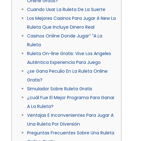
Online Gratis?
Cuando Usar La Ruleta De La Suerte
Los Mejores Casinos Para Jugar A New La
Ruleta Que Incluye Dinero Real
Casinos Online Donde Jugar” “A La
Ruleta
Ruleta On-line Gratis: Vive Los Angeles
Auténtica Experiencia Para Juego
¿se Gana Peculio En La Ruleta Online
Gratis?
Simulador Sobre Ruleta Gratis
¿cuál Fue El Mejor Programa Para Ganar
A La Ruleta?
Ventajas E Inconvenientes Para Jugar A
Una Ruleta Por Diversión
Preguntas Frecuentes Sobre Una Ruleta