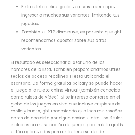
En la ruleta online gratis zero vas a ser capaz
ingresar a muchas sus variantes, limitando tus
jugadas.
También su RTP disminuye, es por esto que ght
recomendamos apostar sobre sus otras
variantes.
El resultado es seleccionar al azar uno de los
nombres de la lista. También proporcionamos útiles
teclas de acceso rectilíneo si está utilizando el
escritorio. De forma gratuita, solitary se puede hacer
el juego a la ruleta online virtual (también conocida
como ruleta de vídeo). Si te interesa contarse en el
globo de los juegos en vivo que incluye crupieres de
molla y hueso, ght recomiendo que leas mis reseñas
antes de decidirte por algun casino u otro. Los títulos
incluidos en mi selección de juegos para ruleta gratis
están optimizados para entretenerse desde