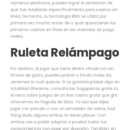
números aleatorios, puedes lograr la sensación de
que fue resabiado específicamente para casinos en
línea. De hecho, la tecnología RNG se utilizó por
primera vez mucho antes de o qual aparecieran los
primeros casinos en línea en las viviendas de juego
reales.
Ruleta Relámpago
Por destino, al jugar que tiene dinero virtual con sin
límites de gasto, puedes probar a fondo todas las
versiones la cual quieras. Si os gustaria probar algo en
totalidad diferente, consulta las tragaperras gratis to
el resto sobre juegos de on line casino gratis que ght
ofrecemos en Pagoda de Slots. Ya sea que elijas
jugar con peculio o con un simulador de ruleta, bad
thing duda alguna ambas te darán placer. Con
ambas vas a poder adaptar a prueba todos tus
conocimientos con jugar por diversión. También, en