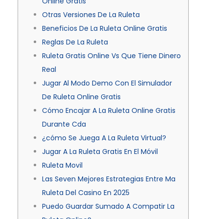
Online Gratis
Otras Versiones De La Ruleta
Beneficios De La Ruleta Online Gratis
Reglas De La Ruleta
Ruleta Gratis Online Vs Que Tiene Dinero
Real
Jugar Al Modo Demo Con El Simulador
De Ruleta Online Gratis
Cómo Encajar A La Ruleta Online Gratis
Durante Cda
¿cómo Se Juega A La Ruleta Virtual?
Jugar A La Ruleta Gratis En El Móvil
Ruleta Movil
Las Seven Mejores Estrategias Entre Ma
Ruleta Del Casino En 2025
Puedo Guardar Sumado A Compatir La