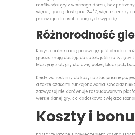
możliwości gry z własnego domu, bez potrzeby
więcej, gry są dostępne 24/7, więc możemy gr
przewaga dla osób ceniących wygodę.
Różnorodność gie
Kasyna online mają przewagę, jeśli chodzi o różn
gracze mają dostęp do setek, jeśli nie tysięcy 
Maszyny slot, gry stołowe, poker, blackjack, ba
Kiedy wchodzimy do kasyna stacjonarnego, jes
a także czasami funkcjonowania. Chociaż niektó
zazwyczaj nie dorównuje rozbudowanym platfor
wersje danej gry, co dodatkowo zwiększa różn
Koszty i bon
Koszty związane z odwiedzeniem kasyna stac