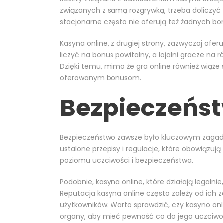
związanych z samą rozgrywką, trzeba doliczyć 
stacjonarne często nie oferują też żadnych bo
Kasyna online, z drugiej strony, zazwyczaj of
liczyć na bonus powitalny, a lojalni gracze n
Dzięki temu, mimo że gra online również wiąże
oferowanym bonusom.
Bezpieczeńst
Bezpieczeństwo zawsze było kluczowym zagad
ustalone przepisy i regulacje, które obowiązu
poziomu uczciwości i bezpieczeństwa.
Podobnie, kasyna online, które działają legalni
Reputacja kasyna online często zależy od ich 
użytkowników. Warto sprawdzić, czy kasyno onl
organy, aby mieć pewność co do jego uczciwoś