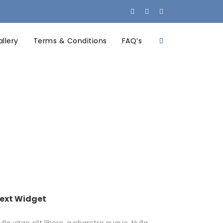
llery
Terms & Conditions
FAQ’s
sed: Które
ext Widget