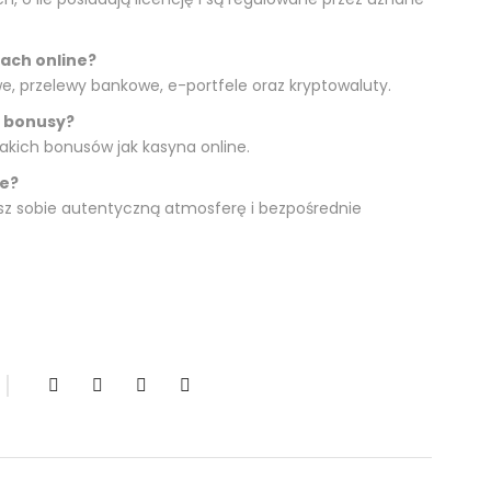
ach online?
, przelewy bankowe, e-portfele oraz kryptowaluty.
ą bonusy?
takich bonusów jak kasyna online.
ne?
isz sobie autentyczną atmosferę i bezpośrednie