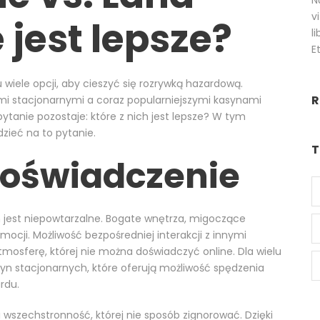
N
v
 jest lepsze?
l
E
wiele opcji, aby cieszyć się rozrywką hazardową.
R
 stacjonarnymi a coraz popularniejszymi kasynami
pytanie pozostaje: które z nich jest lepsze? W tym
zieć na to pytanie.
T
doświadczenie
 jest niepowtarzalne. Bogate wnętrza, migoczące
emocji. Możliwość bezpośredniej interakcji z innymi
tmosferę, której nie można doświadczyć online. Dla wielu
yn stacjonarnych, które oferują możliwość spędzenia
rdu.
i wszechstronność, której nie sposób zignorować. Dzięki