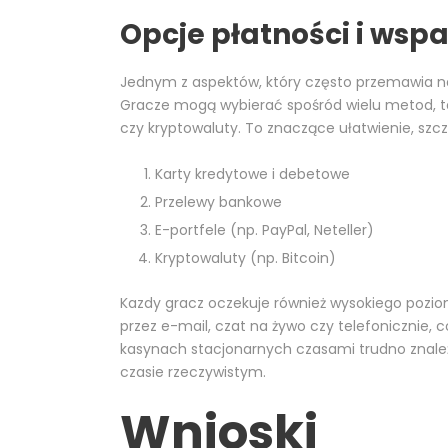
Opcje płatności i wspa
Jednym z aspektów, który często przemawia na 
Gracze mogą wybierać spośród wielu metod, ta
czy kryptowaluty. To znaczące ułatwienie, szcz
Karty kredytowe i debetowe
Przelewy bankowe
E-portfele (np. PayPal, Neteller)
Kryptowaluty (np. Bitcoin)
Kazdy gracz oczekuje również wysokiego poziom
przez e-mail, czat na żywo czy telefonicznie, 
kasynach stacjonarnych czasami trudno znale
czasie rzeczywistym.
Wnioski