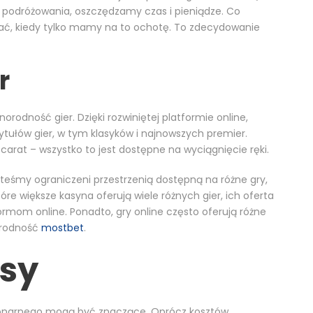
 podróżowania, oszczędzamy czas i pieniądze. Co
ać, kiedy tylko mamy na to ochotę. To zdecydowanie
r
orodność gier. Dzięki rozwiniętej platformie online,
tytułów gier, w tym klasyków i najnowszych premier.
ccarat – wszystko to jest dostępne na wyciągnięcie ręki.
teśmy ograniczeni przestrzenią dostępną na różne gry,
re większe kasyna oferują wiele różnych gier, ich oferta
mom online. Ponadto, gry online często oferują różne
orodność
mostbet
.
usy
jonarnego mogą być znaczące. Oprócz kosztów