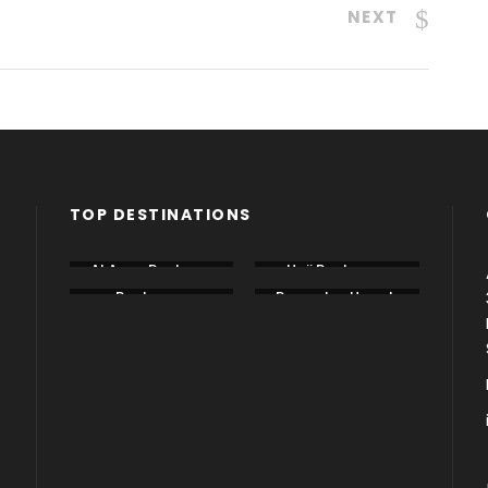
NEXT
TOP DESTINATIONS
Al Aqsa Package
Hajj Packages
2026
Packages
Ramadan Umrah
Packages 2026