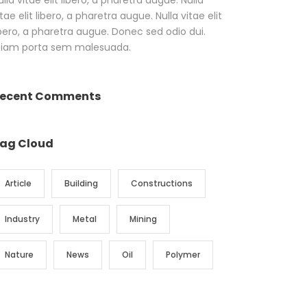
ulla vitae elit libero, a pharetra augue. Nulla
itae elit libero, a pharetra augue. Nulla vitae elit
ibero, a pharetra augue. Donec sed odio dui.
tiam porta sem malesuada.
ecent Comments
ag Cloud
Article
Building
Constructions
Industry
Metal
Mining
Nature
News
Oil
Polymer