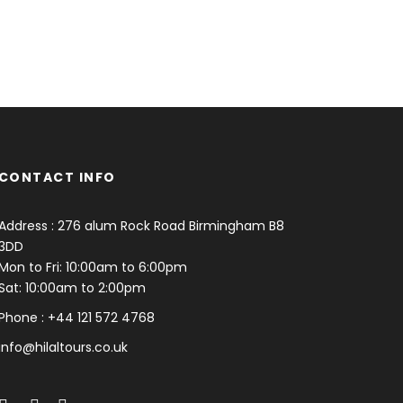
CONTACT INFO
Address : 276 alum Rock Road Birmingham B8
3DD
Mon to Fri: 10:00am to 6:00pm
Sat: 10:00am to 2:00pm
Phone : +44 121 572 4768
info@hilaltours.co.uk