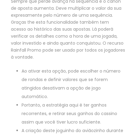
Sempre que perde avança na sequência e o canon
de aposta aumenta. Deve multiplicar o valor da sua
expresamente pelo número de uma sequência.
Graças the esta funcionalidade também tem
acesso ao histórico das suas apostas. Lá poderá
verificar os detalhes como a hora de uma jogada,
valor investido e ainda quanto conquistou. O recurso
Rainfall Promo pode ser usado por todos os jogadores
à vontade.
Ao ativar esta opção, pode escolher o número
de rondas e definir valores que se forem
atingidos desativam a opção de jogo
automático.
Portanto, a estratégia aqui é ter ganhos
recorrentes, e retirar seus ganhos do cassino
assim que você tiver lucro suficiente.
A criação deste joguinho do aviãozinho durante