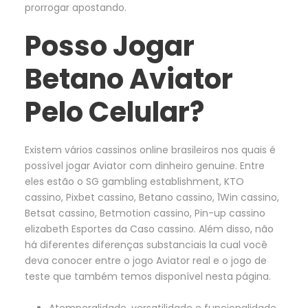
prorrogar apostando.
Posso Jogar
Betano Aviator
Pelo Celular?
Existem vários cassinos online brasileiros nos quais é
possível jogar Aviator com dinheiro genuine. Entre
eles estão o SG gambling establishment, KTO
cassino, Pixbet cassino, Betano cassino, 1Win cassino,
Betsat cassino, Betmotion cassino, Pin-up cassino
elizabeth Esportes da Caso cassino. Além disso, não
há diferentes diferenças substanciais la cual você
deva conocer entre o jogo Aviator real e o jogo de
teste que também temos disponível nesta página.
Atemporalidade, versatilidade e funcionalidade