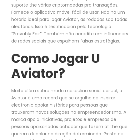
suporte the várias criptomoedas pra transações;
Fornece o aplicativo móvel fácil de usar. Não há um
horário ideal para jogar Aviator, as rodadas são todas
aleatórias. Isso é testificacion pela tecnologia
“Provably Fair”. Também não acredite em influencers
de redes sociais que espalham falsas estratégias.
Como Jogar U
Aviator?
Muito além sobre moda masculina social casual, a
Aviator é uma record que se orgulha de inspirar
electronic apoiar histórias para pessoas que
trouxeram novas soluções no empreendedorismo. A
marca apoia iniciativas, projetos e empresas de
pessoas apaixonadas achacar que fazem at the que
querem decolar na direção determinada. Gosto de