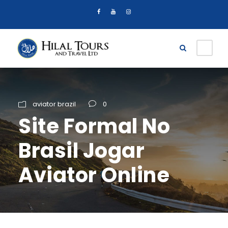
aviator brazil
0
Site Formal No
Brasil Jogar
Aviator Online