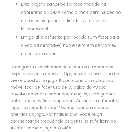
Este projeto da Spribe foi reconhecido na
conferência SIGMA como o mais bem-sucedido
de todos os games indicados zero evento
internacional.
Em geral, o esfuerzo por rodada (um fator para
o voo da aeronave) não é feito em servidores
do cassino online.
Uma gama diversificada de esportes e mercados
disponíveis para apostas; Opções de transmissão ao
vivo e apostas no jogo; Proporciona um aplicativo
móvel fácil de fazer uso de. A lógica do Aviator
envolve apostar e sacar operating-system ganhos
antes que o avião desapareça. Como em diferentes
jogos, os jogadores do” “Aviator tendem a ceder
apelidos ao jogo. Por mais la cual você ouça
apresentando frequência as gente se referirem ao
Aviator como o jogo do avião.