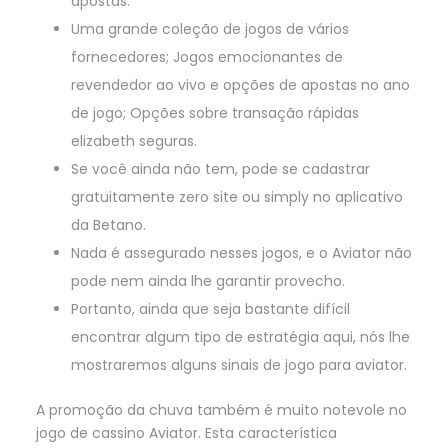
apostas.
Uma grande coleção de jogos de vários
fornecedores; Jogos emocionantes de
revendedor ao vivo e opções de apostas no ano
de jogo; Opções sobre transação rápidas
elizabeth seguras.
Se você ainda não tem, pode se cadastrar
gratuitamente zero site ou simply no aplicativo
da Betano.
Nada é assegurado nesses jogos, e o Aviator não
pode nem ainda lhe garantir provecho.
Portanto, ainda que seja bastante difícil
encontrar algum tipo de estratégia aqui, nós lhe
mostraremos alguns sinais de jogo para aviator.
A promoção da chuva também é muito notevole no
jogo de cassino Aviator. Esta característica