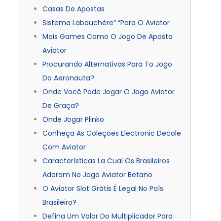
Casas De Apostas
Sistema Labouchère” “Para O Aviator
Mais Games Como O Jogo De Aposta
Aviator
Procurando Alternativas Para To Jogo
Do Aeronauta?
Onde Você Pode Jogar O Jogo Aviator
De Graça?
Onde Jogar Plinko
Conheça As Coleções Electronic Decole
Com Aviator
Características La Cual Os Brasileiros
Adoram No Jogo Aviator Betano
O Aviator Slot Grátis É Legal No País
Brasileiro?
Defina Um Valor Do Multiplicador Para