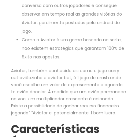
conversa com outros jogadores e consegue
observar em tempo real as grandes vitórias do
Aviator, geralmente postadas pelo android do
jogo.
Como o Aviator é um game baseado na sorte,
não existem estratégias que garantam 100% de
êxito nas apostas.
Aviator, também conhecido asi como o jogo carry
out aviãozinho e aviator bet, é 1 jogo de crash onde
você escolhe um valor de expresamente e aguarda
to avião decolar. À medida que um avião permanece
na voo, um multiplicador crescente é acionado.
Existe a possibilidade de ganhar recurso financeiro
jogando” “Aviator e, potencialmente, 1 bom lucro.
Características