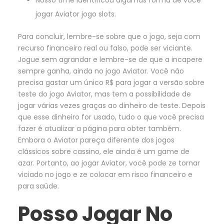
jogar Aviator jogo slots.
Para concluir, lembre-se sobre que o jogo, seja com
recurso financeiro real ou falso, pode ser viciante.
Jogue sem agrandar e lembre-se de que a incapere
sempre ganha, ainda no jogo Aviator. Você não
precisa gastar um único R$ para jogar a versão sobre
teste do jogo Aviator, mas tem a possibilidade de
jogar várias vezes graças ao dinheiro de teste. Depois
que esse dinheiro for usado, tudo o que você precisa
fazer é atualizar a página para obter também.
Embora o Aviator pareça diferente dos jogos
clássicos sobre cassino, ele ainda é um game de
azar. Portanto, ao jogar Aviator, você pode ze tornar
viciado no jogo e ze colocar em risco financeiro e
para saúde.
Posso Jogar No