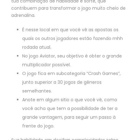
tua combinação de habilidade e sorte, que
contribuem para transformar o jogo muito cheio de
adrenalina.
É nesse local em que você vê as apostas os
quais os outros jogadores estão fazendo mhh
rodada atual.
No jogo Aviator, seu objetivo é obter o grande
multiplicador possível.
O jogo fica em subcategoria “Crash Games”,
junto superior a 30 jogos de gêneros
semelhantes.
Anote em algum sitio o que você vê, como
você acha que tem a possibilidade de ter a
grande vantagem, para seguir um passo à
frente do jogo.
Sua habilidade em decifrar complexidades sobre