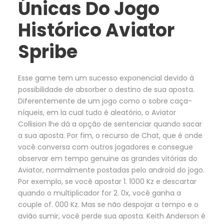
Únicas Do Jogo
Histórico Aviator
Spribe
Esse game tem um sucesso exponencial devido à
possibilidade de absorber o destino de sua aposta.
Diferentemente de um jogo como o sobre caça-
níqueis, em la cual tudo é aleatório, o Aviator
Collision lhe dá a opção de sentenciar quando sacar
a sua aposta. Por fim, o recurso de Chat, que é onde
você conversa com outros jogadores e consegue
observar em tempo genuine as grandes vitórias do
Aviator, normalmente postadas pelo android do jogo.
Por exemplo, se você apostar 1. 1000 Kz e descartar
quando o multiplicador for 2. 0x, você ganha a
couple of. 000 Kz. Mas se não despojar a tempo e o
avião sumir, você perde sua aposta. Keith Anderson é